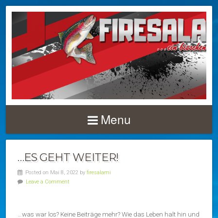
Menu
…ES GEHT WEITER!
Posted on Mai 8, 2022 by
firesalami
Leave a Comment
…was war los? Keine Beiträge mehr? Wie das Leben halt hin und