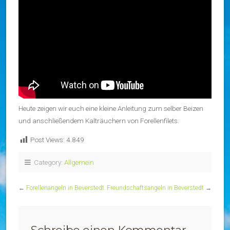
Heute zeigen wir euch eine kleine Anleitung zum selber Beizen
und anschließendem Kalträuchern von Forellenfilets.
Post Views:
4.849
Category:
Allgemein
←
Forellenangeln in Beverstedt.
Freundschaftsangeln in Beverstedt
→